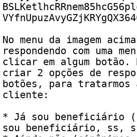
BSLKetlhcRRnem85hcG56pl
VYfnUpuzAvyGZjKRYgQX364
No menu da imagem acima
respondendo com uma men
clicar em algum botão. 
criar 2 opções de respo
botões, para tratarmos 
cliente:

* Já sou beneficiário (
sou beneficiário, ss, s)