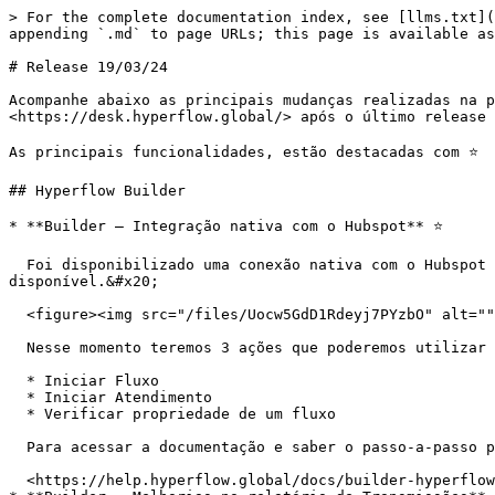
> For the complete documentation index, see [llms.txt](
appending `.md` to page URLs; this page is available as
# Release 19/03/24

Acompanhe abaixo as principais mudanças realizadas na p
<https://desk.hyperflow.global/> após o último release 
As principais funcionalidades, estão destacadas com ⭐️

## Hyperflow Builder

* **Builder – Integração nativa com o Hubspot** ⭐️

  Foi disponibilizado uma conexão nativa com o Hubspot dentro do Builder. Para conectar o aplicativo, basta acessar o menu de Integrações e teremos o conector 
disponível.&#x20;

  <figure><img src="/files/Uocw5GdD1Rdeyj7PYzbO" alt=""><figcaption></figcaption></figure>

  Nesse momento teremos 3 ações que poderemos utilizar integrados com a Hubspot:

  * Iniciar Fluxo

  * Iniciar Atendimento

  * Verificar propriedade de um fluxo

  Para acessar a documentação e saber o passo-a-passo para conectar esse aplicativo, basta acessar o link abaixo:

  <https://help.hyperflow.global/docs/builder-hyperflow/gerenciamento-de-bots-e-integracoes/integracoes/hubspot-app>
