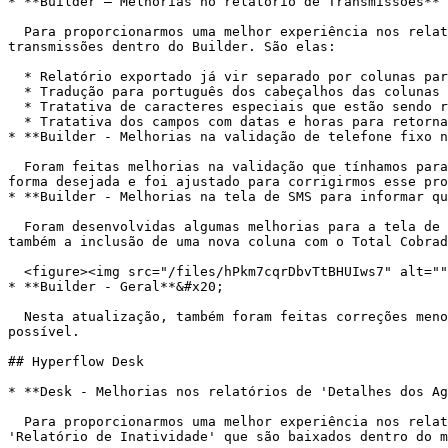
* **Builder – Melhorias no relatório de Transmissões**

  Para proporcionarmos uma melhor experiência nos relatórios que temos na nossa ferramenta, fizemos algumas melhorias no relatório que é baixado dos resultados das 
transmissões dentro do Builder. São elas:

  * Relatório exportado já vir separado por colunas para facilitar a visualização dos dados.

  * Tradução para português dos cabeçalhos das colunas do excel.&#x20;

  * Tratativa de caracteres especiais que estão sendo retornados na planilha para não quebrar nenhuma informação.

  * Tratativa dos campos com datas e horas para retornar de uma forma mais simples.

* **Builder - Melhorias na validação de telefone fixo n
  Foram feitas melhorias na validação que tínhamos para telefone fixo dentro do módulo de Chat do Builder. Alguns cenários essa validação não estava ocorrendo da 
forma desejada e foi ajustado para corrigirmos esse pro
* **Builder - Melhorias na tela de SMS para informar qu
  Foram desenvolvidas algumas melhorias para a tela de SMS para trazer mais clareza sobre quais status são passíveis de cobrança (Enviado, Entregue e Não entregue) e 
também a inclusão de uma nova coluna com o Total Cobrad
  <figure><img src="/files/hPkm7cqrDbvTtBHUIws7" alt=""><figcaption></figcaption></figure>

* **Builder - Geral**&#x20;

  Nesta atualização, também foram feitas correções menores e otimizações visando manter a plataforma Hyperflow Builder sempre atualizada, segura, e o mais robusta 
possível.

## Hyperflow Desk

* **Desk - Melhorias nos relatórios de 'Detalhes dos Ag
  Para proporcionarmos uma melhor experiência nos relatórios que temos na nossa ferramenta, fizemos algumas melhorias nos relatórios de 'Detalhes dos Agentes' e 
'Relatório de Inatividade' que são baixados dentro do m