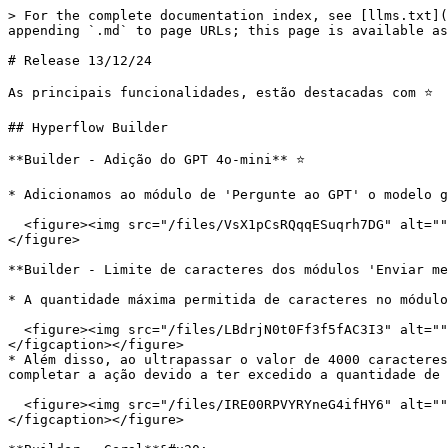
> For the complete documentation index, see [llms.txt](
appending `.md` to page URLs; this page is available as
# Release 13/12/24

As principais funcionalidades, estão destacadas com ⭐️

## Hyperflow Builder

**Builder - Adição do GPT 4o-mini** ⭐️

* Adicionamos ao módulo de 'Pergunte ao GPT' o modelo g
  <figure><img src="/files/VsX1pCsRQqqESuqrh7DG" alt=""><figcaption><p>Imagem 1 - Exibição dos modelos de GPT disponíveis na plataforma Builder</p></figcaption>
</figure>

**Builder - Limite de caracteres dos módulos 'Enviar me
* A quantidade máxima permitida de caracteres no módulo
  <figure><img src="/files/LBdrjN0t0Ff3f5fAC3I3" alt=""><figcaption><p>Imagem 2 - Limite de caracteres no módulo de 'Enviar mensagem' em 4000 caracteres.</p>
</figcaption></figure>

* Além disso, ao ultrapassar o valor de 4000 caracteres
completar a ação devido a ter excedido a quantidade de 
  <figure><img src="/files/IRE00RPVYRYneG4ifHY6" alt=""><figcaption><p>Imagem 3 - Mensagem de erro apresentada devido ao limite de caracteres excedido.</p>
</figcaption></figure>
