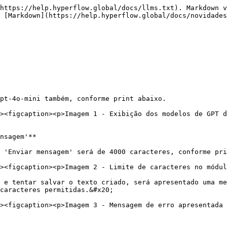
https://help.hyperflow.global/docs/llms.txt). Markdown v
 [Markdown](https://help.hyperflow.global/docs/novidades
pt-4o-mini também, conforme print abaixo.

nsagem'**

 'Enviar mensagem' será de 4000 caracteres, conforme pri
 e tentar salvar o texto criado, será apresentado uma me
caracteres permitidas.&#x20;
