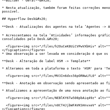
**Builder - Geral**&#x20;

* Nesta atualização, também foram feitas correções meno
possível.

## Hyperflow Desk&#x20;

**Desk - Atualizações dos agentes na tela ‘Agentes -> At
* Acrescentamos na tela ‘Atividades’ informações gráfic
consolidados pelo Desk.&#x20;

  <figure><img src="/files/h2OuCeK8UiCVPwVXbHiv" alt=""><figcaption><p>Imagem 4 - Barra gráfica em porcentagem, trazendo o período selecionado consolidado. </p>
</figcaption></figure>

* Uma observação a ser levada em consideração é que os 
**Desk - Alteração de label HSM -> Template**

* Alteramos em toda a plataforma o texto 'HSM' para 'Te
  <figure><img src="/files/MV3In6dxs56pORNwLFL0" alt=""><figcaption><p>Imagem 5 - Atualizações de label de HSM para Template</p></figcaption></figure>

**Desk - Anotação em observação sendo apresentado ao fi
* Atualizamos a apresentação de uma nova anotação ao fi
  <figure><img src="/files/NEBlKY6Tw508pbAiq49z" alt=""><figcaption><p>Imagem 6 - Finalização contendo 'Observação'.</p></figcaption></figure>

  <figure><img src="/files/n0CT4JjbWFAVKSHnvxeV" alt=""><figcaption><p>Imagem 7 - Apresentação da mensagem no formato de anotação no histórico de chats.</p>
</figcaption></figure>
