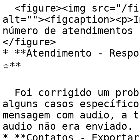
  <figure><img src="/files/I3pQstQ5iKzlTbYwrchd" 
alt=""><figcaption><p>I
número de atendimentos 
</figure>

* **Atendimento - Respo
⭐️**

  Foi corrigido um problema que acontecia em 
alguns casos específico
mensagem com audio, a t
audio não era enviado.

* **Contatos - Exportar*