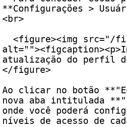
**Configurações > Usuár
<br>

  <figure><img src="/files/EKjFUyw8OufjVkMmDGzf" 
alt=""><figcaption><p>I
atualização do perfil d
</figure>

Ao clicar no botão **"E
nova aba intitulada **"
onde você poderá config
níveis de acesso de cad