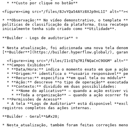
  * **Custo por clique no botão**

<figure><img src="/files/8JvYQa54AYz8XJp9nL1I" alt=""><
* **Observação:** No vídeo demonstrativo, o template **
políticas de classificação da plataforma. Essa recatego
inicialmente tenha sido criado como **Utilidade**.

**Builder - Logs de auditoria** ⭐️

* Nesta atualização, foi adicionada uma nova tela denom
[**Builder**](https://builder.hyperflow.global/), garan
  <figure><img src="/files/I1cQ7q7R1fNQaCnC9OGM" alt=""><figcaption><p>Imagem 5 - Tela de 'Logs de auditoria'.</p></figcaption></figure>

* **Campos Exibidos**

  * **Data/Hora:** indica o momento exato em que a ação foi executada.

  * **Origem:** identifica o **usuário responsável** pela execução da ação.

  * **Recurso:** especifica **em qual tela ou módulo** a ação foi realizada.

  * **Ação:** descreve **o tipo de operação** executada (ex: criação, edição, exclusão, publicação, etc.).

  * **Contexto:** dividido em duas possibilidades:

    * **Nome do aplicativo** – quando a ação estiver vinculada a um app específico;

    * **Toda a organização** – quando a ação ocorrer fora de um contexto de aplicativo.

* **Permissões de Acesso**

  * A tela **Logs de Auditoria** está disponível **exclusivamente para usuários com o perfil “Dono”**, garantindo que apenas administradores tenham acesso aos 
registros completos das ações internas.

**Builder - Geral**&#x20;

* Nesta atualização, também foram feitas correções meno