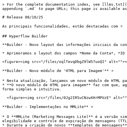
> For the complete documentation index, see [llms.txt](
appending `.md` to page URLs; this page is available as
# Release 08/10/25

As principais funcionalidades, estão destacadas com ⭐️

## Hyperflow Builder

**Builder - Novo layout das informações iniciais da con
* Aprimoramos o layout dos campos *Nome da Conta*, *ID 
<figure><img src="/files/oqlTevqDbgZ9lW57uoQI" alt=""><
**Builder - Novo módulo de 'HTML para Imagem'** ⭐️

* Nesta atualização, lançamos um novo módulo de HTML pa
* **O novo módulo de HTML para imagem** faz com que, ag
forma simples e intuitiva.

  <figure><img src="/files/0Jg2IR5uCNzwXHrMPUzE" alt=""><figcaption><p>Imagem 2 - Conversão de HTML para imagem.</p></figcaption></figure>

**Builder - Implementações no MMLite** ⭐️

* O **MMLite (Marketing Messages Lite)** é a versão sim
elegibilidade e controle de expiração de mensagens (TTL
* Durante a criação de novos **templates de mensagens**