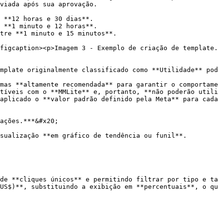
viada após sua aprovação.

figcaption><p>Imagem 3 - Exemplo de criação de template.
ações.***&#x20;

sualização **em gráfico de tendência ou funil**.

de **cliques únicos** e permitindo filtrar por tipo e ta
US$)**, substituindo a exibição em **percentuais**, o qu