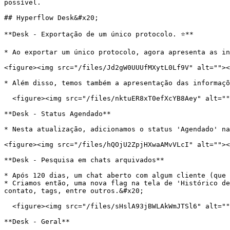
possível.

## Hyperflow Desk&#x20;

**Desk - Exportação de um único protocolo. ⭐️**

* Ao exportar um único protocolo, agora apresenta as in
<figure><img src="/files/Jd2gW0UUUfMXytL0Lf9V" alt=""><
* Além disso, temos também a apresentação das informaçõ
  <figure><img src="/files/nktuER8xT0efXcYB8Aey" alt=""><figcaption><p>Imagem 7 - Exemplo de exportação de ligação.</p></figcaption></figure>

**Desk - Status Agendado**

* Nesta atualização, adicionamos o status 'Agendado' na
<figure><img src="/files/hQOjU2ZpjHXwaAMvVLcI" alt=""><
**Desk - Pesquisa em chats arquivados**

* Após 120 dias, um chat aberto com algum cliente (que 
* Criamos então, uma nova flag na tela de 'Histórico de
contato, tags, entre outros.&#x20;

  <figure><img src="/files/sHslA93jBWLAkWmJTSl6" alt=""><figcaption><p>Imagem 9 - Pesquisar apenas chats arquivados.</p></figcaption></figure>

**Desk - Geral**
