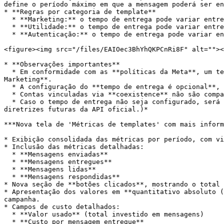
define o período máximo em que a mensagem poderá ser en
* **Regras por categoria de template**

  * **Marketing:** o tempo de entrega pode variar entre **12 horas e 30 dias**.

  * **Utilidade:** o tempo de entrega pode variar entre **1 minuto e 12 horas**.

  * **Autenticação:** o tempo de entrega pode variar entre **1 minuto e 15 minutos**.

<figure><img src="/files/EAIOec3BhYhQKPCnRi8F" alt=""><
* **Observações importantes**

  * Em conformidade com as **políticas da Meta**, um template originalmente classificado como **Utilidade** pode ser automaticamente **reclassificado como 
Marketing**.

  * A configuração do **tempo de entrega é opcional**, mas **altamente recomendada** para garantir o comportamento esperado das campanhas e evitar bloqueios de envio.

  * Contas vinculadas via **coexistence** não são compatíveis com o **MMLite** e, portanto, **não poderão utilizar essa funcionalidade**.

  * Caso o tempo de entrega não seja configurado, será aplicado o **valor padrão definido pela Meta** para cada categoria. *(Essa regra pode ser ajustada conforme 
diretrizes futuras da API oficial.)*

***Nova tela de 'Métricas de templates' com mais inform
* Exibição consolidada das métricas por período, com vi
* Inclusão das métricas detalhadas:

  * **Mensagens enviadas**

  * **Mensagens entregues**

  * **Mensagens lidas**

  * **Mensagens respondidas**

* Nova seção de **botões clicados**, mostrando o total 
* Apresentação dos valores em **quantitativo absoluto (
campanha.

* Campos de custo detalhados:

  * **Valor usado** (total investido em mensagens)

  * **Custo por mensagem entregue**
