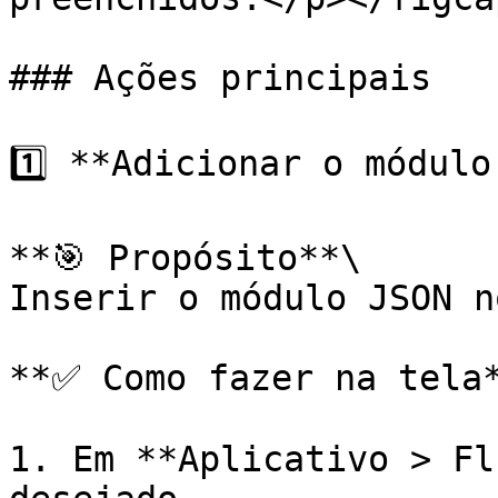
### Ações principais

1️⃣ **Adicionar o módulo
**🎯 Propósito**\

Inserir o módulo JSON n
**✅ Como fazer na tela*
1. Em **Aplicativo > Fl