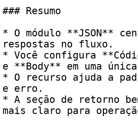
### Resumo

* O módulo **JSON** cen
respostas no fluxo.

* Você configura **Códi
e **Body** em uma única
* O recurso ajuda a pad
e erro.

* A seção de retorno be