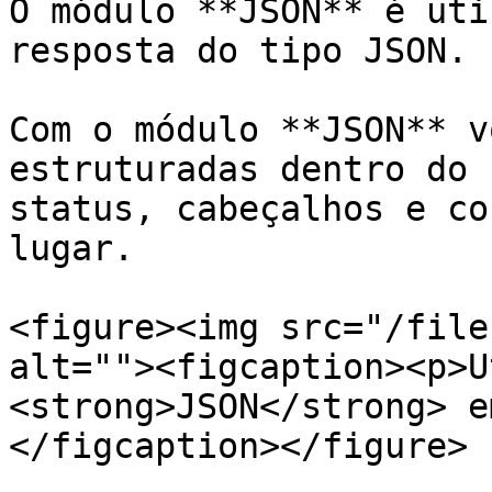
O módulo **JSON** é uti
resposta do tipo JSON.

Com o módulo **JSON** v
estruturadas dentro do 
status, cabeçalhos e co
lugar.

<figure><img src="/file
alt=""><figcaption><p>U
<strong>JSON</strong> e
</figcaption></figure>
