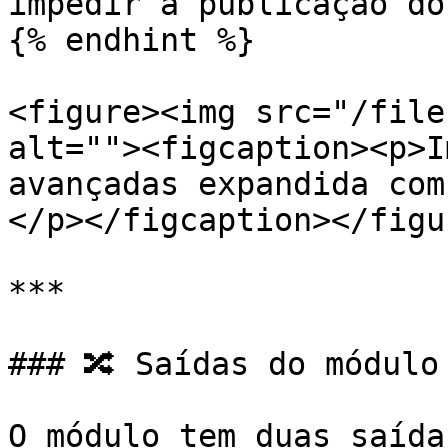
impedir a publicação do
{% endhint %}

<figure><img src="/file
alt=""><figcaption><p>I
avançadas expandida com
</p></figcaption></figur
***

### 🔀 Saídas do módulo

O módulo tem duas saídas