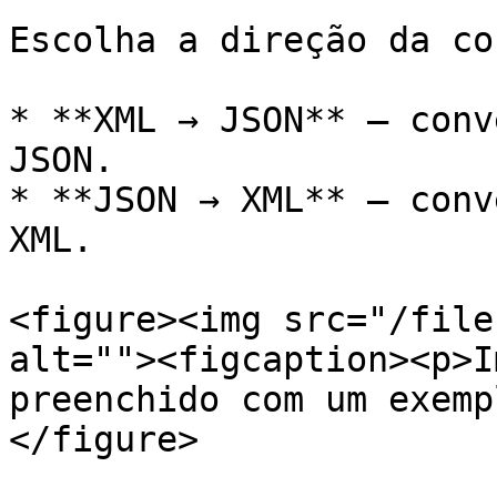
Escolha a direção da co
* **XML → JSON** — conv
JSON.

* **JSON → XML** — conv
XML.

<figure><img src="/file
alt=""><figcaption><p>I
preenchido com um exemp
</figure>
