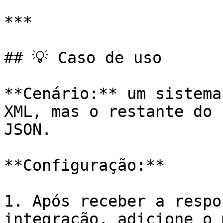
***

## 💡 Caso de uso

**Cenário:** um sistema
XML, mas o restante do 
JSON.

**Configuração:**

1. Após receber a respo
integração, adicione o 