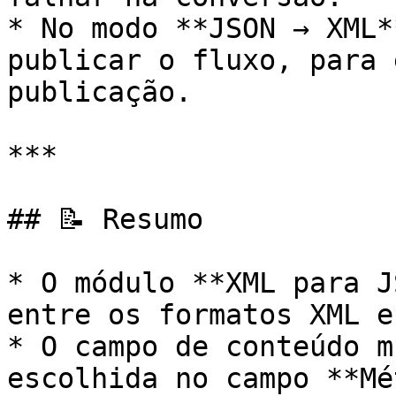
* No modo **JSON → XML*
publicar o fluxo, para 
publicação.

***

## 📝 Resumo

* O módulo **XML para J
entre os formatos XML e
* O campo de conteúdo m
escolhida no campo **Mé