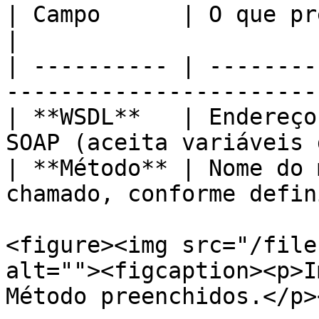
| Campo      | O que preencher                                  
|

| ---------- | --------
-----------------------
| **WSDL**   | Endereço
SOAP (aceita variáveis 
| **Método** | Nome do 
chamado, conforme defin
<figure><img src="/file
alt=""><figcaption><p>I
Método preenchidos.</p>