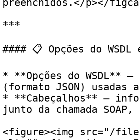
preenchidos.</p></figca
***

#### 📋 Opções do WSDL e
* **Opções do WSDL** — 
(formato JSON) usadas a
* **Cabeçalhos** — info
junto da chamada SOAP, 
<figure><img src="/file