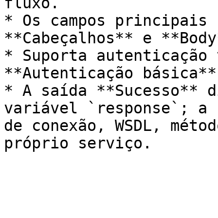
fluxo.

* Os campos principais 
**Cabeçalhos** e **Body*
* Suporta autenticação 
**Autenticação básica**.
* A saída **Sucesso** d
variável `response`; a 
de conexão, WSDL, métod