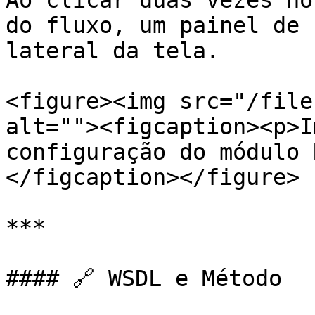
Ao clicar duas vezes no
do fluxo, um painel de 
lateral da tela.

<figure><img src="/file
alt=""><figcaption><p>I
configuração do módulo 
</figcaption></figure>

***

#### 🔗 WSDL e Método
