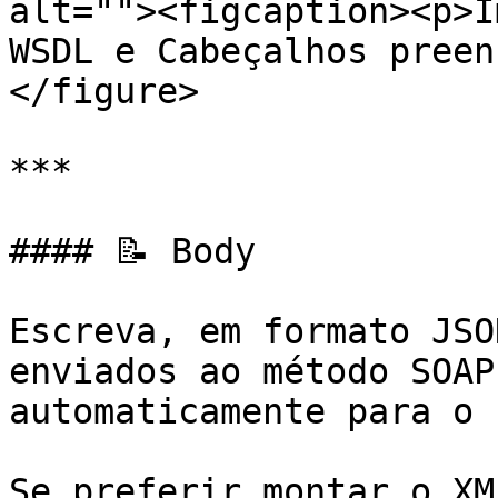
alt=""><figcaption><p>I
WSDL e Cabeçalhos preen
</figure>

***

#### 📝 Body

Escreva, em formato JSO
enviados ao método SOAP
automaticamente para o 
Se preferir montar o XM