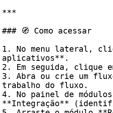
***

### 🧭 Como acessar

1. No menu lateral, cli
aplicativos**.

2. Em seguida, clique e
3. Abra ou crie um flux
trabalho do fluxo.

4. No painel de módulos
**Integração** (identif
5. Arraste o módulo **R