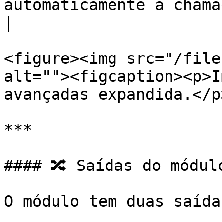
automaticamente a chamada em caso de falha.                                      
|

<figure><img src="/file
alt=""><figcaption><p>I
avançadas expandida.</p
***

#### 🔀 Saídas do módulo
O módulo tem duas saídas