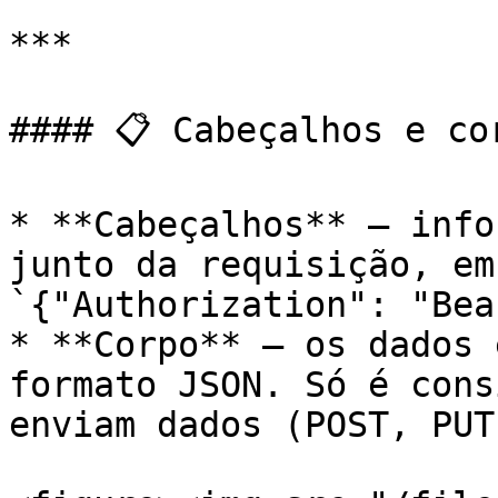
***

#### 📋 Cabeçalhos e cor
* **Cabeçalhos** — info
junto da requisição, em
`{"Authorization": "Bea
* **Corpo** — os dados 
formato JSON. Só é cons
enviam dados (POST, PUT