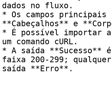
dados no fluxo.

* Os campos principais 
**Cabeçalhos** e **Corpo
* É possível importar a
um comando cURL.

* A saída **Sucesso** é
faixa 200-299; qualquer