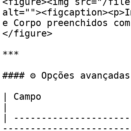
<figure><img src="/file
alt=""><figcaption><p>I
e Corpo preenchidos com
</figure>

***

#### ⚙️ Opções avançadas

| Campo                       | O que preencher                                               
|

| ---------------------
-----------------------