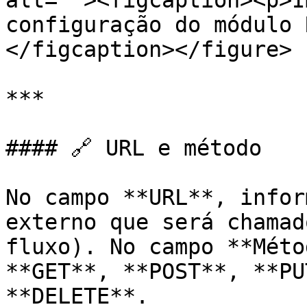
alt=""><figcaption><p>I
configuração do módulo 
</figcaption></figure>

***

#### 🔗 URL e método

No campo **URL**, infor
externo que será chamad
fluxo). No campo **Méto
**GET**, **POST**, **PU
**DELETE**.
