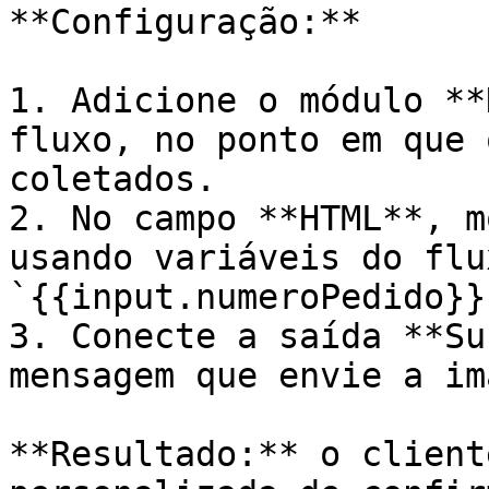
**Configuração:**

1. Adicione o módulo **
fluxo, no ponto em que 
coletados.

2. No campo **HTML**, m
usando variáveis do flu
`{{input.numeroPedido}}`
3. Conecte a saída **Su
mensagem que envie a im
**Resultado:** o client