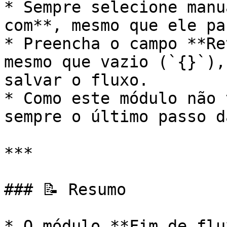
* Sempre selecione manu
com**, mesmo que ele pa
* Preencha o campo **Re
mesmo que vazio (`{}`),
salvar o fluxo.

* Como este módulo não 
sempre o último passo d
***

### 📝 Resumo

* O módulo **Fim de flu