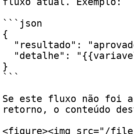
fluxo atual. Exemplo:

```json

{

  "resultado": "aprovado",

  "detalhe": "{{variavel_do_fluxo}}"

}

```

Se este fluxo não foi a
retorno, o conteúdo des
<figure><img src="/file