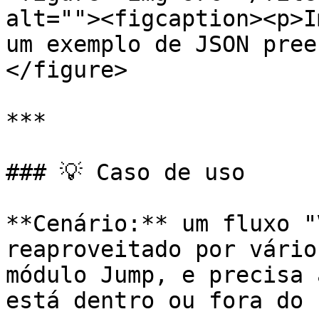
alt=""><figcaption><p>I
um exemplo de JSON pree
</figure>

***

### 💡 Caso de uso

**Cenário:** um fluxo "
reaproveitado por vário
módulo Jump, e precisa 
está dentro ou fora do 