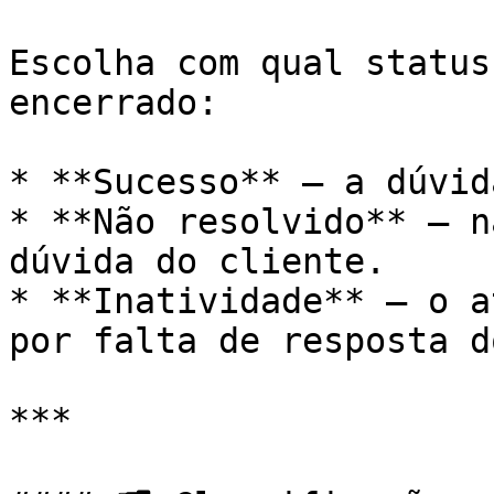
Escolha com qual status
encerrado:

* **Sucesso** — a dúvid
* **Não resolvido** — n
dúvida do cliente.

* **Inatividade** — o a
por falta de resposta d
***
