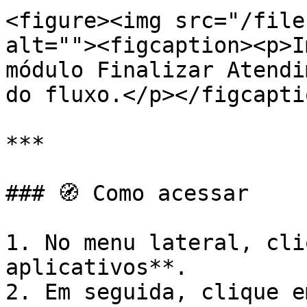
<figure><img src="/file
alt=""><figcaption><p>I
módulo Finalizar Atendi
do fluxo.</p></figcapti
***

### 🧭 Como acessar

1. No menu lateral, cli
aplicativos**.

2. Em seguida, clique e