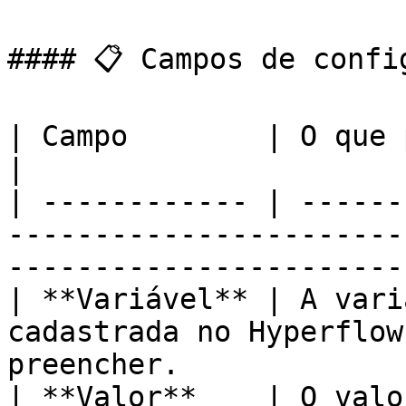
#### 📋 Campos de config
| Campo        | O que preencher                                                              
|

| ------------ | ------
-----------------------
-----------------------
| **Variável** | A vari
cadastrada no Hyperflow
preencher.             
| **Valor**    | O valo