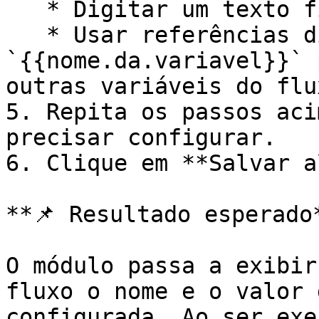
   * Digitar um texto fixo (ex: `alta`).

   * Usar referências dinâmicas com a sintaxe 
`{{nome.da.variavel}}` 
outras variáveis do flu
5. Repita os passos aci
precisar configurar.

6. Clique em **Salvar a
**📌 Resultado esperado*
O módulo passa a exibir
fluxo o nome e o valor 
configurada. Ao ser exe