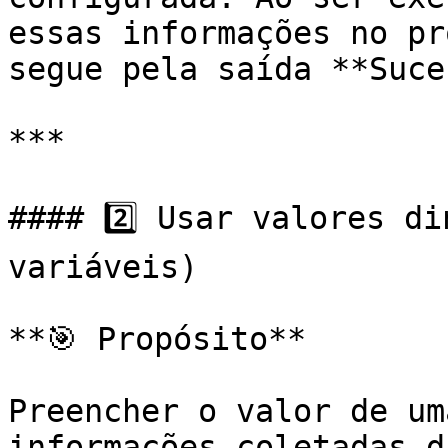
essas informações no pr
segue pela saída **Suce
***

#### 2️⃣ Usar valores di
variáveis)

**🎯 Propósito**

Preencher o valor de um
informações coletadas d