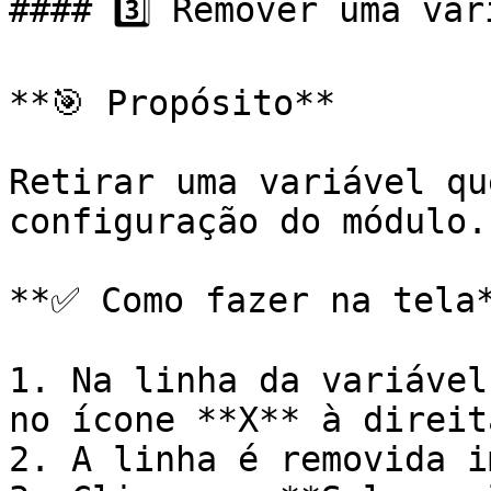
#### 3️⃣ Remover uma var
**🎯 Propósito**

Retirar uma variável qu
configuração do módulo.

**✅ Como fazer na tela*
1. Na linha da variável
no ícone **X** à direit
2. A linha é removida i