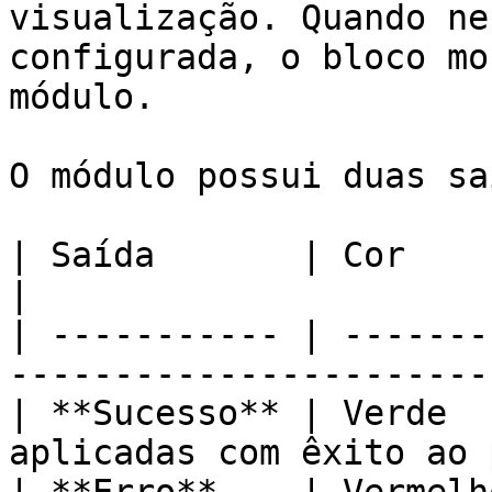
visualização. Quando ne
configurada, o bloco mo
módulo.

O módulo possui duas sa
| Saída       | Cor      | Quando ocorre     
|

| ----------- | -------
-----------------------
| **Sucesso** | Verde  
aplicadas com êxito ao 