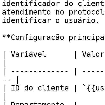
identificador do client
atendimento no protocol
identificar o usuário.

**Configuração principal
| Variável      | Valor                              
|

| ------------- | -----
-- |

| ID do cliente | `{{user.id}}`        
|

| Departamento  | 