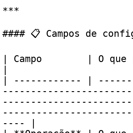
***

#### 📋 Campos de config
| Campo        | O que preencher                                                                                                                    
|

| ------------ | ------
-----------------------
-----------------------
-----------------------
---- |
