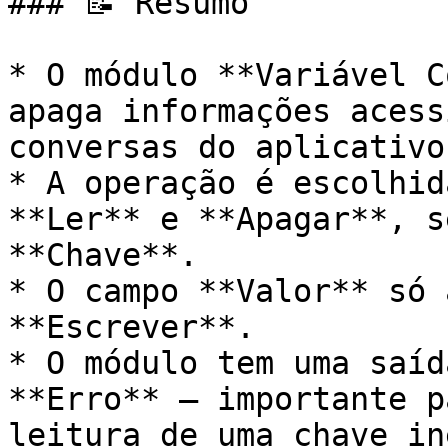
### 📝 Resumo

* O módulo **Variável C
apaga informações acess
conversas do aplicativo.
* A operação é escolhid
**Ler** e **Apagar**, s
**Chave**.

* O campo **Valor** só 
**Escrever**.

* O módulo tem uma saíd
**Erro** — importante p