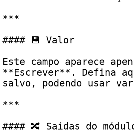
***

#### 💾 Valor

Este campo aparece apen
**Escrever**. Defina aq
salvo, podendo usar var
***

#### 🔀 Saídas do módulo