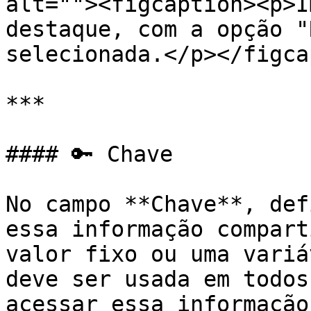
alt=""><figcaption><p>I
destaque, com a opção "
selecionada.</p></figca
***

#### 🔑 Chave

No campo **Chave**, def
essa informação compart
valor fixo ou uma variá
deve ser usada em todos
acessar essa informação.