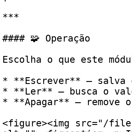
***

#### 🧩 Operação

Escolha o que este módu
* **Escrever** — salva 
* **Ler** — busca o val
* **Apagar** — remove o
<figure><img src="/file