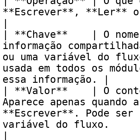
| **Operação** | O que 
**Escrever**, **Ler** ou **Apagar**.                                                                  
|

| **Chave**    | O nome
informação compartilhad
ou uma variável do flux
usada em todos os módul
essa informação. |

| **Valor**    | O cont
Aparece apenas quando a
**Escrever**. Pode ser 
variável do fluxo.                                                    
|
