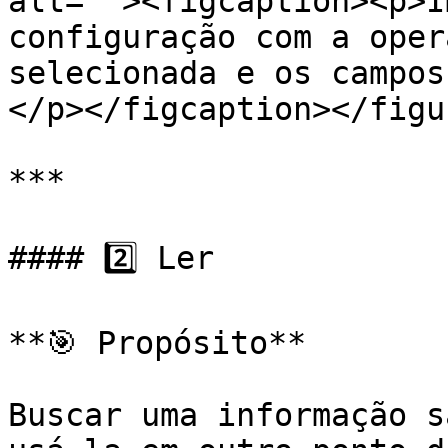
alt=""><figcaption><p>I
configuração com a oper
selecionada e os campos
</p></figcaption></figur
***

#### 2️⃣ Ler

**🎯 Propósito**

Buscar uma informação s