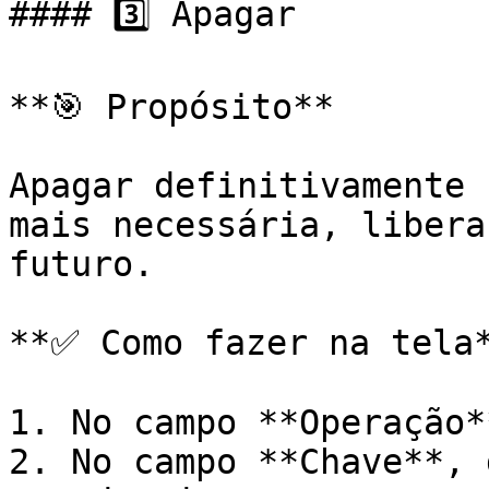
#### 3️⃣ Apagar

**🎯 Propósito**

Apagar definitivamente 
mais necessária, libera
futuro.

**✅ Como fazer na tela*
1. No campo **Operação*
2. No campo **Chave**, 