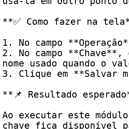
usá-la em outro ponto d
**✅ Como fazer na tela*
1. No campo **Operação*
2. No campo **Chave**, 
nome usado quando o val
3. Clique em **Salvar m
**📌 Resultado esperado*
Ao executar este módulo
chave fica disponível p