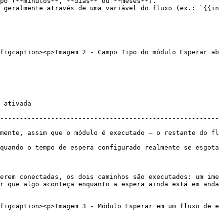
po (**minutos**, **dias** ou **meses**).

 geralmente através de uma variável do fluxo (ex.: `{{in
figcaption><p>Imagem 2 - Campo Tipo do módulo Esperar ab
                       
--------------------------------------------------------
mente, assim que o módulo é executado — o restante do fl
ado realmente se esgota.                                                                   
erem conectadas, os dois caminhos são executados: um ime
r que algo aconteça enquanto a espera ainda está em anda
figcaption><p>Imagem 3 - Módulo Esperar em um fluxo de e