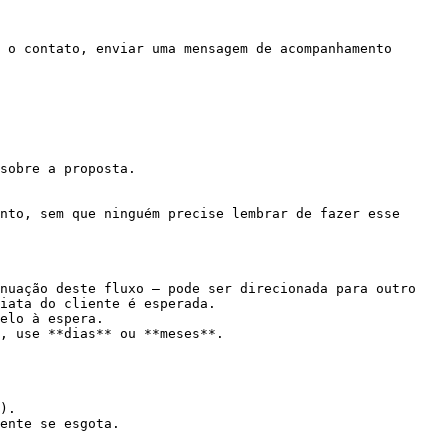
 o contato, enviar uma mensagem de acompanhamento 
sobre a proposta.

nto, sem que ninguém precise lembrar de fazer esse 
nuação deste fluxo — pode ser direcionada para outro 
iata do cliente é esperada.

elo à espera.

, use **dias** ou **meses**.

).

ente se esgota.
