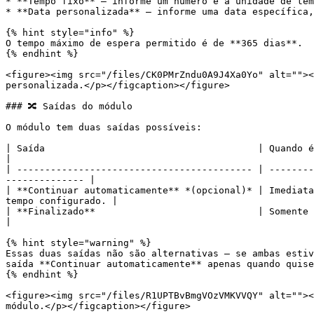
* **Tempo fixo** — informe um número e a unidade de tem
* **Data personalizada** — informe uma data específica,
{% hint style="info" %}

O tempo máximo de espera permitido é de **365 dias**.

{% endhint %}

<figure><img src="/files/CK0PMrZndu0A9J4Xa0Yo" alt=""><
personalizada.</p></figcaption></figure>

### 🔀 Saídas do módulo

O módulo tem duas saídas possíveis:

| Saída                                      | Quando é ativada                                                                                               
|

| ------------------------------------------ | --------
-------------- |

| **Continuar automaticamente** *(opcional)* | Imediata
tempo configurado. |

| **Finalizado**                             | Somente quando o tempo de espera configur
|

{% hint style="warning" %}

Essas duas saídas não são alternativas — se ambas estiv
saída **Continuar automaticamente** apenas quando quise
{% endhint %}

<figure><img src="/files/R1UPTBvBmgVOzVMKVVQY" alt=""><
módulo.</p></figcaption></figure>
