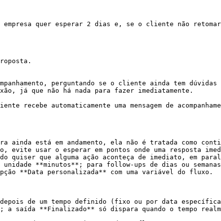
 empresa quer esperar 2 dias e, se o cliente não retomar
roposta.

mpanhamento, perguntando se o cliente ainda tem dúvidas 
xão, já que não há nada para fazer imediatamente.

iente recebe automaticamente uma mensagem de acompanhame
ra ainda está em andamento, ela não é tratada como conti
o, evite usar o esperar em pontos onde uma resposta imed
do quiser que alguma ação aconteça de imediato, em paral
 unidade **minutos**; para follow-ups de dias ou semanas
pção **Data personalizada** com uma variável do fluxo.

depois de um tempo definido (fixo ou por data específica
; a saída **Finalizado** só dispara quando o tempo realm