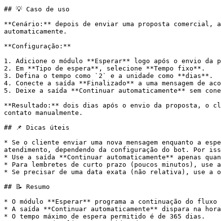
## 💡 Caso de uso

**Cenário:** depois de enviar uma proposta comercial, a
automaticamente.

**Configuração:**

1. Adicione o módulo **Esperar** logo após o envio da p
2. Em **Tipo de espera**, selecione **Tempo fixo**.

3. Defina o tempo como `2` e a unidade como **dias**.

4. Conecte a saída **Finalizado** a uma mensagem de aco
5. Deixe a saída **Continuar automaticamente** sem cone
**Resultado:** dois dias após o envio da proposta, o cl
contato manualmente.

## 📌 Dicas úteis

* Se o cliente enviar uma nova mensagem enquanto a espe
atendimento, dependendo da configuração do bot. Por iss
* Use a saída **Continuar automaticamente** apenas quan
* Para lembretes de curto prazo (poucos minutos), use a
* Se precisar de uma data exata (não relativa), use a o
## 📝 Resumo

* O módulo **Esperar** programa a continuação do fluxo 
* A saída **Continuar automaticamente** dispara na hora
* O tempo máximo de espera permitido é de 365 dias.
