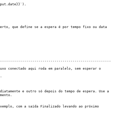
put.date}}`).

erto, que define se a espera é por tempo fixo ou data 
-------------------------------------------------------
uxo conectado aqui roda em paralelo, sem esperar o 
  
diatamente e outro só depois do tempo de espera. Use a 
mento.

xemplo, com a saída Finalizado levando ao próximo 