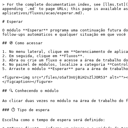
> For the complete documentation index, see [llms.txt](
appending `.md` to page URLs; this page is available as
aplicativos/fluxos/acao/esperar.md).

# Esperar

O módulo **Esperar** programa uma continuação futura do
follow-ups automáticos e qualquer situação em que você 
## 🧭 Como acessar

1. No menu lateral, clique em **Gerenciamento de aplica
2. Em seguida, clique em **Fluxos**.

3. Abra ou crie um fluxo e acesse a área de trabalho do
4. No painel de módulos, localize a categoria **Control
5. Arraste o módulo **Esperar** para a área de trabalho
<figure><img src="/files/oSaT3nUjBiH2sZlJOR53" alt=""><
</figcaption></figure>

## 🔍 Conhecendo o módulo

Ao clicar duas vezes no módulo na área de trabalho do f
### ⏱️ Tipo de espera

Escolha como o tempo de espera será definido:
