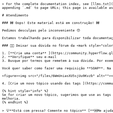
> For the complete documentation index, see [llms.txt](
appending `.md` to page URLs; this page is available as
# Atendimento

### 🚧 Oops! Este material está em construção! 🚧

Pedimos desculpas pelo inconveniente 🥺

Estamos trabalhando para disponibilizar toda documentaç
### 👉🏼 Deixar sua dúvida no fórum da <mark style="colo
1. [**Crie uma conta** ](https://community.hyperflow.gl
2. **Verifique** seu e-mail

3. Busque por termos que remetem à sua dúvida. Por exem
Você quer saber como fazer uma requisição **SOAP**. Na 
<figure><img src="/files/6WmUniasXU5sjUu9Kvzb" alt=""><
4. [Crie um novo tópico usando das tags ](https://commu
{% hint style="info" %}

Se for criar um novo tópico, sugerimos que use as tags 
melhoria.

{% endhint %}

> 💡**Está com pressa? Comente no tópico** [**🆘Me ajud