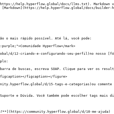
https://help.hyperflow.global/docs/llms.txt). Markdown v
 [Markdown](https://help.hyperflow.global/docs/builder-h
ão o mais rápido possível. Até lá, você pode:

r:purple;">Comunidade Hyperflow</mark>

obal/d/12-criando-e-configurando-seu-perfil)no nosso [fó
plo:

barra de buscas, escreva SOAP. Clique para ver os result
figcaption></figcaption></figure>

nity.hyperflow.global/d/15-tags-e-categorias)ou comente 
Suporte e Dúvida. Você também pode escolher tags mais di
a?**](https://community.hyperflow.global/d/10-me-ajuda)
