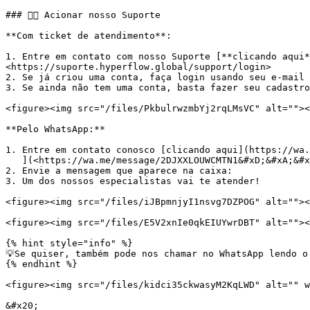
### 👉🏼 Acionar nosso Suporte

**Com ticket de atendimento**:

1. Entre em contato com nosso Suporte [**clicando aqui*
<https://suporte.hyperflow.global/support/login>

2. Se já criou uma conta, faça login usando seu e-mail 
3. Se ainda não tem uma conta, basta fazer seu cadastro

<figure><img src="/files/PkbulrwzmbYj2rqLMsVC" alt=""><
**Pelo WhatsApp:**

1. Entre em contato conosco [clicando aqui](https://wa.
   ](<https://wa.me/message/2DJXXLOUWCMTN1&#xD;&#xA;&#xD;&#xA;>)

2. Envie a mensagem que aparece na caixa:

3. Um dos nossos especialistas vai te atender!

<figure><img src="/files/iJBpmnjyI1nsvg7DZPOG" alt=""><
<figure><img src="/files/E5V2xnIe0qkEIUYwrDBT" alt=""><
{% hint style="info" %}

💡Se quiser, também pode nos chamar no WhatsApp lendo o
{% endhint %}

<figure><img src="/files/kidci35ckwasyM2KqLWD" alt="" w