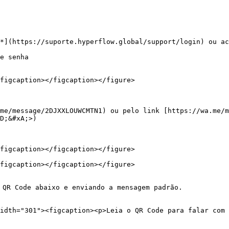
*](https://suporte.hyperflow.global/support/login) ou ac
e senha

figcaption></figcaption></figure>

me/message/2DJXXLOUWCMTN1) ou pelo link [https://wa.me/m
figcaption></figcaption></figure>

figcaption></figcaption></figure>

 QR Code abaixo e enviando a mensagem padrão.

idth="301"><figcaption><p>Leia o QR Code para falar com 