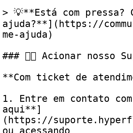
> 💡**Está com pressa? 
ajuda?**](https://commu
me-ajuda)

### 👉🏼 Acionar nosso Su
**Com ticket de atendim
1. Entre em contato com
aqui**]
(https://suporte.hyperf
ou acessando 