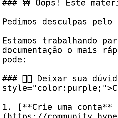
### 🚧 Oops! Este mater
Pedimos desculpas pelo 
Estamos trabalhando par
documentação o mais ráp
pode:

### 👉🏼 Deixar sua dúvi
style="color:purple;">C
1. [**Crie uma conta** 
(https://community.hype